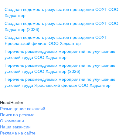
Сводная ведомость результатов проведения СОУТ ООО
Воронеж
Хэдхантер
Сводная ведомость результатов проведения СОУТ ООО
ул. Комиссаржевской, д. 10,
Хэдхантер (2026)
офис 1212
Сводная ведомость результатов проведения СОУТ
+7 473 280-05-05
Ярославский филиал ООО Хэдхантер
pr@vrn.hh.ru
Перечень рекомендуемых мероприятий по улучшению
условий труда ООО Хэдхантер
Казань
Перечень рекомендуемых мероприятий по улучшению
ул. Спартаковская, д. 2А, этаж 3,
условий труда ООО Хэдхантер (2026)
помещение 15
Перечень рекомендуемых мероприятий по улучшению
условий труда Ярославский филиал ООО Хэдхантер
+7 843 212-12-50
pr@kzn.hh.ru
HeadHunter
Размещение вакансий
Екатеринбург
Поиск по резюме
ул. Боевых Дружин, стр. 20,
О компании
5 этаж, офис 505, 521
Наши вакансии
Реклама на сайте
+7 343 226-79-99