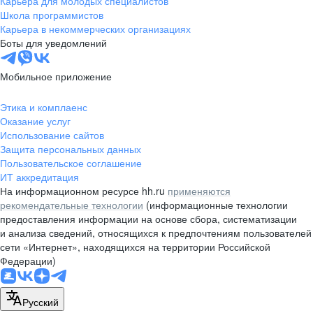
Карьера для молодых специалистов
pr@nsk.hh.ru
Школа программистов
Карьера в некоммерческих организациях
Минск
Боты для уведомлений
пр-т Дзержинского, д. 57,
10 этаж, помещение 45-1
Мобильное приложение
+375 (17)
336-03-02
Этика и комплаенс
pr@rabota.by
Оказание услуг
Использование сайтов
Алматы
Защита персональных данных
Пользовательское соглашение
пр. Абая, д. 151, БЦ Алатау,
ИТ аккредитация
12 этаж, офис 1209
На информационном ресурсе hh.ru
применяются
+7 727 232-13-13
рекомендательные технологии
(информационные технологии
pr@headhunter.com.kz
предоставления информации на основе сбора, систематизации
и анализа сведений, относящихся к предпочтениям пользователей
сети «Интернет», находящихся на территории Российской
Федерации)
Русский