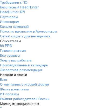
Требования к ПО
pr@ural.hh.ru
Безопасный HeadHunter
HeadHunter API
Краснодар
Партнерам
Инвесторам
ул. Янковского, д. 169, 7 этаж,
Каталог компаний
706 каб.
Поиск по вакансиям в Армизонском
+7 861 205-55-57
Сетка: соцсеть для нетворкинга
pr@krd.hh.ru
Соискателям
hh PRO
Готовое резюме
Владивосток
Все сервисы
пер. Ланинский д. 4, офис 3.4
Хочу у вас работать
Производственный календарь
+7 423 202-33-28
Экспертная рекомендация
pr@dv.hh.ru
Новости и статьи
Блог
Новосибирск
О компаниях в игровой форме
Жизнь в компании
ул. Большевистская, д. 35,
ИТ-проекты
помещение 21
Рейтинг работодателей России
+7 383 207-94-64
Молодым специалистам