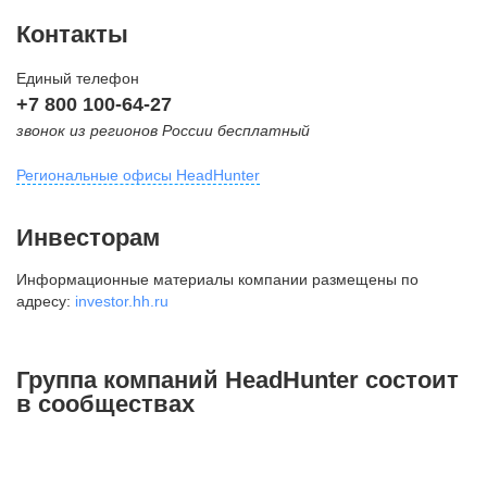
Контакты
Единый телефон
+7 800 100-64-27
звонок из регионов России бесплатный
Региональные офисы HeadHunter
Москва
Инвесторам
внутригородская территория
Информационные материалы компании размещены по
Муниципальный округ Тверской,
адресу:
investor.hh.ru
2-я Брестская ул., д. 48,
помещение 25
+7 495 974-64-27
Группа компаний HeadHunter состоит
+7 495 980-64-27
в сообществах
+7 495 134-92-24
press@hh.ru