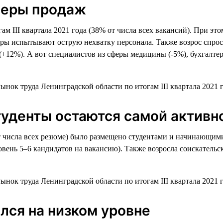
сферы продаж
м III квартала 2021 года (38% от числа всех вакансий). При э
йлеры испытывают острую нехватку персонала. Также возрос спро
12%). А вот специалистов из сферы медицины (-5%), бухгалтерии
уденты остаются самой активно
 от числа всех резюме) было размещено студентами и начинающи
вень 5–6 кандидатов на вакансию). Также возросла соискательск
лся на низком уровне