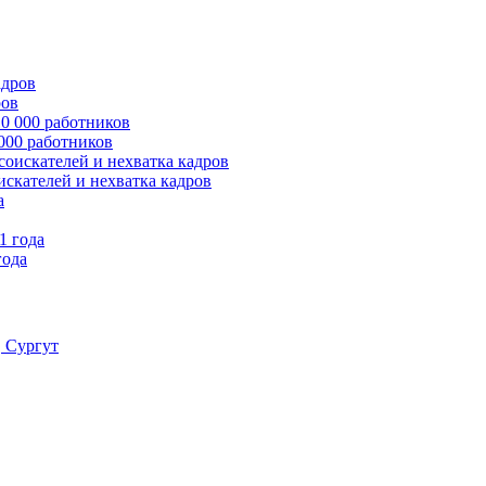
ров
 000 работников
оискателей и нехватка кадров
года
, Сургут