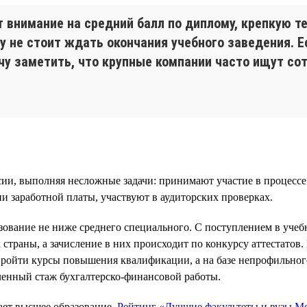
внимание на средний балл по диплому, крепкую те
у не стоит ждать окончания учебного заведения. Е
очу заметить, что крупные компании часто ищут с
ии, выполняя несложные задачи: принимают участие в процессе
 заработной платы, участвуют в аудиторских проверках.
зование не ниже среднего специального. С поступлением в уче
траны, а зачисление в них происходит по конкурсу аттестатов. 
ройти курсы повышения квалификации, а на базе непрофильног
ленный стаж бухгалтерско-финансовой работы.
ает высшее образование.
Рейтинг «Лучшие факультеты и вузы Мо