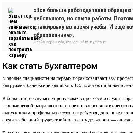
«Все больше работодателей обращают 
небольшого, но опыта работы. Поэтом
стажировку во время учебы. И еще х
образованием».
Мария Воробьева, карьерный консультант
Как стать бухгалтером
Молодые специалисты на первых порах осваивают азы професс
выгружают банковские выписки в 1С, помогают при начислении
В большинстве случаев «пропуском» в профессию служит обра
экономической направленности представлены во всех регионах с
выпускникам профильных ссузов потребуется дополнительно п
среди требований трудоустройства на эту должность — опреде
Еще больше карьерных перспектив перед бухгалтерами открыв