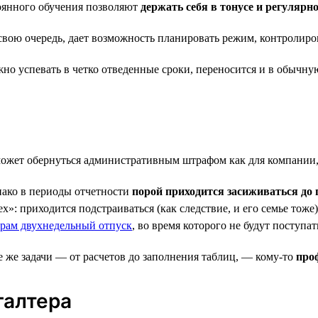
тоянного обучения позволяют
держать себя в тонусе и регулярн
 свою очередь, дает возможность планировать режим, контролиро
жно успевать в четко отведенные сроки, переносится и в обычну
жет обернуться административным штрафом как для компании, т
нако в периоды отчетности
порой приходится засиживаться до 
ех»: приходится подстраиваться (как следствие, и его семье тож
ерам двухнедельный отпуск
, во время которого не будут поступа
е же задачи — от расчетов до заполнения таблиц, — кому-то
про
галтера