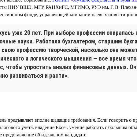
исты НИУ ВШЭ, МГУ, РАНХиГС, МГИМО, РУЭ им. Г. В. Плехано
 пенсионном фонде, управляющей компании паевых инвестицион
жусь уже 20 лет. При выборе профессии опиралась 
точные науки. Работала бухгалтером, старшим бухг
свою профессию творческой, насколько она может 
ического и логического мышления — все время чт
с, чтобы упростить анализ финансовых данных. Оче
нно развиваться и расти».
ель предъявляет вполне щадящие требования. Если говорить о п
алогового учета, владение Excel, умение работать с большим об
 представление об идеальном кандидате.