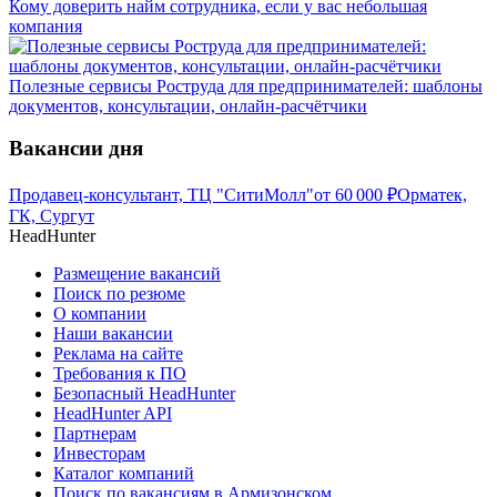
Кому доверить найм сотрудника, если у вас небольшая
компания
Полезные сервисы Роструда для предпринимателей: шаблоны
документов, консультации, онлайн-расчётчики
Вакансии дня
Продавец-консультант, ТЦ "СитиМолл"
от
60 000
₽
Орматек,
ГК, Сургут
HeadHunter
Размещение вакансий
Поиск по резюме
О компании
Наши вакансии
Реклама на сайте
Требования к ПО
Безопасный HeadHunter
HeadHunter API
Партнерам
Инвесторам
Каталог компаний
Поиск по вакансиям в Армизонском