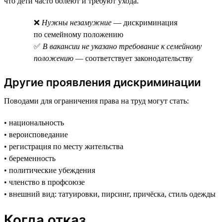
что дети часто болеют и требуют ухода.
❌
Нужны незамужние
— дискриминация
по семейному положению
✅
В вакансии не указано требование к семейному
положению
— соответствует законодательству
Другие проявления дискриминации
Поводами для ограничения права на труд могут стать:
• национальность
• вероисповедание
• регистрация по месту жительства
• беременность
• политические убеждения
• членство в профсоюзе
• внешний вид: татуировки, пирсинг, причёска, стиль одежды
Когда отказ