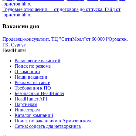
Трудовые отношения — от договора до отпуска. Гайд от
юристов hh.ru
Вакансии дня
Продавец-консультант, ТЦ "СитиМолл"
от
60 000
₽
Орматек,
ГК, Сургут
HeadHunter
Размещение вакансий
Поиск по резюме
О компании
Наши вакансии
Реклама на сайте
Требования к ПО
Безопасный HeadHunter
HeadHunter API
Партнерам
Инвесторам
Каталог компаний
Поиск по вакансиям в Армизонском
Сетка: соцсеть для нетворкинга