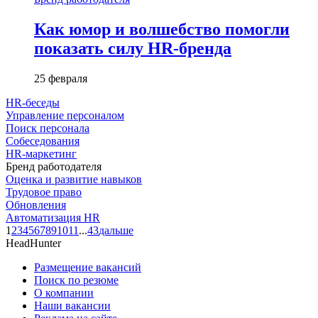
Как юмор и волшебство помогли
показать силу HR-бренда
25 февраля
HR-беседы
Управление персоналом
Поиск персонала
Собеседования
HR-маркетинг
Бренд работодателя
Оценка и развитие навыков
Трудовое право
Обновления
Автоматизация HR
1
2
3
4
5
6
7
8
9
10
11
...
43
дальше
HeadHunter
Размещение вакансий
Поиск по резюме
О компании
Наши вакансии