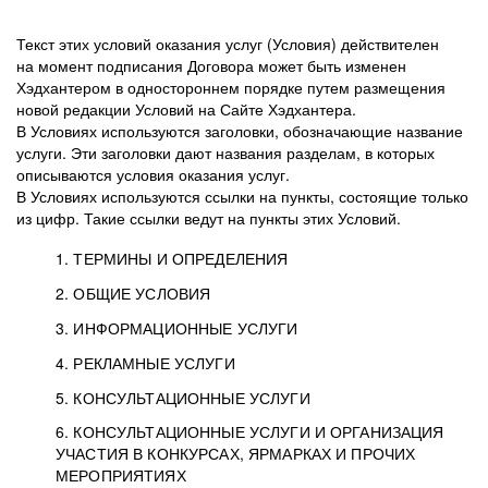
Текст этих условий оказания услуг (Условия) действителен
на момент подписания Договора может быть изменен
Хэдхантером в одностороннем порядке путем размещения
новой редакции Условий на Сайте Хэдхантера.
В Условиях используются заголовки, обозначающие название
услуги. Эти заголовки дают названия разделам, в которых
описываются условия оказания услуг.
В Условиях используются ссылки на пункты, состоящие только
из цифр. Такие ссылки ведут на пункты этих Условий.
1. ТЕРМИНЫ И ОПРЕДЕЛЕНИЯ
2. ОБЩИЕ УСЛОВИЯ
3. ИНФОРМАЦИОННЫЕ УСЛУГИ
1.1. Хэдхантер, или
Хэдхантер, ООО
4. РЕКЛАМНЫЕ УСЛУГИ
HeadHunter, или
«Хэдхантер», ИНН
2.1. Типы и статусы регистрации
5. КОНСУЛЬТАЦИОННЫЕ УСЛУГИ
Исполнитель
7718620740, адрес:
Типы регистрации
3.1. Предоставление доступа к базе данных
2.2. Активация услуг
6. КОНСУЛЬТАЦИОННЫЕ УСЛУГИ И ОРГАНИЗАЦИЯ
125047, г. Москва,
резюме с предложениями Соискателей
Описание и активация
УЧАСТИЯ В КОНКУРСАХ, ЯРМАРКАХ И ПРОЧИХ
2.1.1. Заказчику может быть присвоен один
4.0. Общие условия оказания рекламных услуг
внутригородская
о трудоустройстве с возможностью просмотра
МЕРОПРИЯТИЯХ
из Типов регистраций.
территория
4.0.1. Хэдхантер оказывает Заказчику услугу