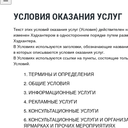
УСЛОВИЯ ОКАЗАНИЯ УСЛУГ
Текст этих условий оказания услуг (Условия) действителен
изменен Хэдхантером в одностороннем порядке путем раз
Хэдхантера.
В Условиях используются заголовки, обозначающие название
в которых описываются условия оказания услуг.
В Условиях используются ссылки на пункты, состоящие тольк
Условий.
1. ТЕРМИНЫ И ОПРЕДЕЛЕНИЯ
2. ОБЩИЕ УСЛОВИЯ
3. ИНФОРМАЦИОННЫЕ УСЛУГИ
1.1. Хэдхантер, или
Хэдхантер, ООО «Хэдх
4. РЕКЛАМНЫЕ УСЛУГИ
HeadHunter, или
г. Москва, внутригор
2.1. Типы и статусы регистрации
5. КОНСУЛЬТАЦИОННЫЕ УСЛУГИ
Исполнитель
Тверской,
2-я
Брестска
Типы регистрации
3.1. Предоставление доступа к базе данн
2.2. Активация услуг
6. КОНСУЛЬТАЦИОННЫЕ УСЛУГИ И ОРГАНИЗ
о трудоустройстве с возможностью просмо
Описание и активация
ЯРМАРКАХ И ПРОЧИХ МЕРОПРИЯТИЯХ
Хэдхантер — администра
2.1.1. Заказчику может быть присвоен один
4.0. Общие условия оказания рекламных ус