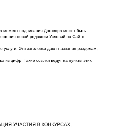
 на момент подписания Договора может быть
мещения новой редакции Условий на Сайте
 услуги. Эти заголовки дают названия разделам,
о из цифр. Такие ссылки ведут на пункты этих
антер», ИНН 7718620740, адрес: 125047,
одская территория Муниципальный округ
я улица, дом 48, помещ. 25
ых резюме с предложениями Соискателей
АЦИЯ УЧАСТИЯ В КОНКУРСАХ,
тра контактной информации Соискателя
тор сайтов: hh.ru, talantix.ru и других
 из Типов регистраций.
луг