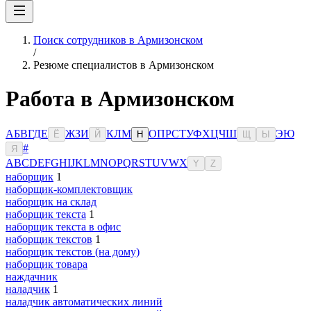
Поиск сотрудников в Армизонском
/
Резюме специалистов в Армизонском
Работа в Армизонском
А
Б
В
Г
Д
Е
Ж
З
И
К
Л
М
О
П
Р
С
Т
У
Ф
Х
Ц
Ч
Ш
Э
Ю
Ё
Й
Н
Щ
Ы
#
Я
A
B
C
D
E
F
G
H
I
J
K
L
M
N
O
P
Q
R
S
T
U
V
W
X
Y
Z
наборщик
1
наборщик-комплектовщик
наборщик на склад
наборщик текста
1
наборщик текста в офис
наборщик текстов
1
наборщик текстов (на дому)
наборщик товара
наждачник
наладчик
1
наладчик автоматических линий