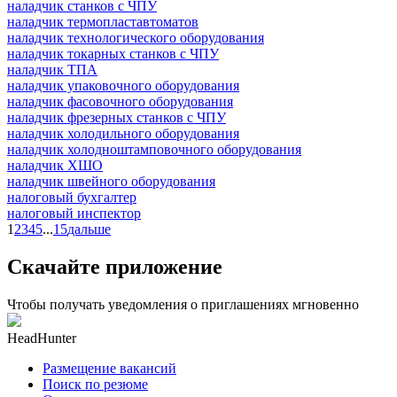
наладчик станков с ЧПУ
наладчик термопластавтоматов
наладчик технологического оборудования
наладчик токарных станков с ЧПУ
наладчик ТПА
наладчик упаковочного оборудования
наладчик фасовочного оборудования
наладчик фрезерных станков с ЧПУ
наладчик холодильного оборудования
наладчик холодноштамповочного оборудования
наладчик ХШО
наладчик швейного оборудования
налоговый бухгалтер
налоговый инспектор
1
2
3
4
5
...
15
дальше
Скачайте приложение
Чтобы получать уведомления о приглашениях мгновенно
HeadHunter
Размещение вакансий
Поиск по резюме