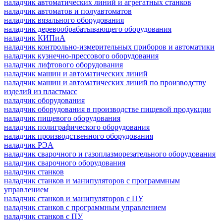
наладчик автоматических линий и агрегатных станков
наладчик автоматов и полуавтоматов
наладчик вязального оборудования
наладчик деревообрабатывающего оборудования
наладчик КИПиА
наладчик контрольно-измерительных приборов и автоматики
наладчик кузнечно-прессового оборудования
наладчик лифтового оборудования
наладчик машин и автоматических линий
наладчик машин и автоматических линий по производству
изделий из пластмасс
наладчик оборудования
наладчик оборудования в производстве пищевой продукции
наладчик пищевого оборудования
наладчик полиграфического оборудования
наладчик производственного оборудования
наладчик РЭА
наладчик сварочного и газоплазморезательного оборудования
наладчик сварочного оборудования
наладчик станков
наладчик станков и манипуляторов с программным
управлением
наладчик станков и манипуляторов с ПУ
наладчик станков с программным управлением
наладчик станков с ПУ