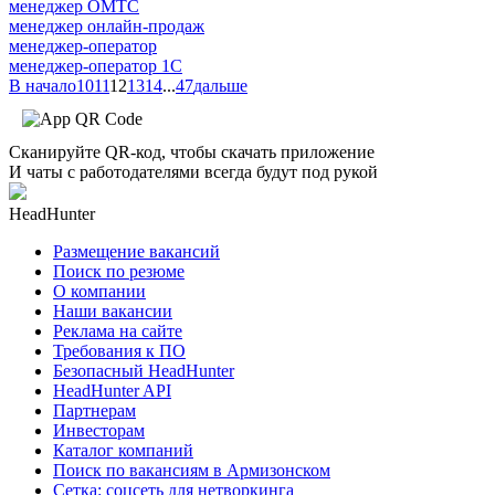
менеджер ОМТС
менеджер онлайн-продаж
менеджер-оператор
менеджер-оператор 1С
В начало
10
11
12
13
14
...
47
дальше
Сканируйте QR-код, чтобы скачать приложение
И чаты с работодателями всегда будут под рукой
HeadHunter
Размещение вакансий
Поиск по резюме
О компании
Наши вакансии
Реклама на сайте
Требования к ПО
Безопасный HeadHunter
HeadHunter API
Партнерам
Инвесторам
Каталог компаний
Поиск по вакансиям в Армизонском
Сетка: соцсеть для нетворкинга