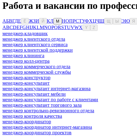
Работа и вакансии по профес
А
Б
В
Г
Д
Е
Ж
З
И
К
Л
Н
О
П
Р
С
Т
У
Ф
Х
Ц
Ч
Ш
Э
Ю
Ё
Й
М
Щ
Ы
Я
A
B
C
D
E
F
G
H
I
J
K
L
M
N
O
P
Q
R
S
T
U
V
W
X
Y
Z
менеджер-кладовщик
менеджер клиентского отдела
менеджер клиентского сервиса
менеджер клиентской поддержки
менеджер клининга
менеджер колл-центра
менеджер коммерческого отдела
менеджер коммерческой службы
менеджер-конструктор
менеджер-консультант
менеджер-консультант интернет-магазина
менеджер-консультант мебели
менеджер-консультант по работе с клиентами
менеджер-консультант торгового зала
менеджер контрольно-ревизионного отдела
менеджер контроля качества
менеджер-координатор
менеджер-координатор интернет-магазина
менеджер-координатор проектов