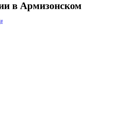
сии в Армизонском
#