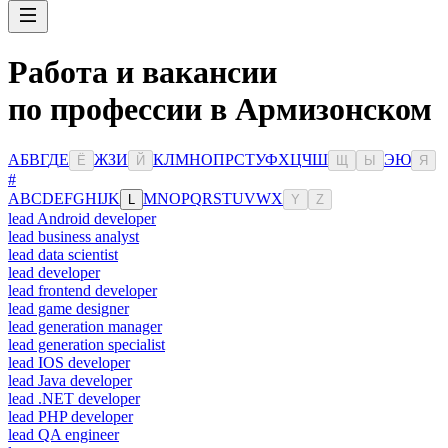
Работа и вакансии
по профессии в Армизонском
А
Б
В
Г
Д
Е
Ж
З
И
К
Л
М
Н
О
П
Р
С
Т
У
Ф
Х
Ц
Ч
Ш
Э
Ю
Ё
Й
Щ
Ы
Я
#
A
B
C
D
E
F
G
H
I
J
K
M
N
O
P
Q
R
S
T
U
V
W
X
L
Y
Z
lead Android developer
lead business analyst
lead data scientist
lead developer
lead frontend developer
lead game designer
lead generation manager
lead generation specialist
lead IOS developer
lead Java developer
lead .NET developer
lead PHP developer
lead QA engineer