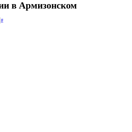
сии в Армизонском
#