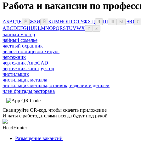
Работа и вакансии по профес
А
Б
В
Г
Д
Е
Ж
З
И
К
Л
М
Н
О
П
Р
С
Т
У
Ф
Х
Ц
Ш
Э
Ю
Ё
Й
Ч
Щ
Ы
Я
A
B
C
D
E
F
G
H
I
J
K
L
M
N
O
P
Q
R
S
T
U
V
W
X
Y
Z
чайный мастер
чайный сомелье
частный охранник
челюстно-лицевой хирург
чертежник
чертежник AutoCAD
чертежник-конструктор
чистильщик
чистильщик металла
чистильщик металла, отливок, изделий и деталей
член бригады ресторана
Сканируйте QR-код, чтобы скачать приложение
И чаты с работодателями всегда будут под рукой
HeadHunter
Размещение вакансий