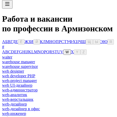
Работа и вакансии
по профессии в Армизонском
А
Б
В
Г
Д
Е
Ж
З
И
К
Л
М
Н
О
П
Р
С
Т
У
Ф
Х
Ц
Ч
Ш
Э
Ю
Ё
Й
Щ
Ы
Я
#
A
B
C
D
E
F
G
H
I
J
K
L
M
N
O
P
Q
R
S
T
U
V
X
W
Y
Z
waiter
warehouse manager
warehouse supervisor
web designer
web developer PHP
web-project manager
web UI-дизайнер
web-администратор
web-аналитик
web-верстальщик
web-дизайнер
web-дизайнер в офис
web-инженер