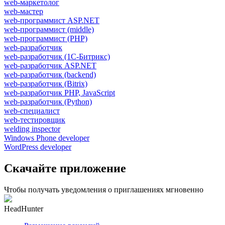
web-маркетолог
web-мастер
web-программист ASP.NET
web-программист (middle)
web-программист (PHP)
web-разработчик
web-разработчик (1С-Битрикс)
web-разработчик ASP.NET
web-разработчик (backend)
web-разработчик (Bitrix)
web-разработчик PHP, JavaScript
web-разработчик (Python)
web-специалист
web-тестировщик
welding inspector
Windows Phone developer
WordPress developer
Скачайте приложение
Чтобы получать уведомления о приглашениях мгновенно
HeadHunter