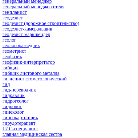
генеральный менеджер
генеральный менеджер отеля
генпланист
геодезист
геодезист (дорожное строительство)
геодезист-камеральщик
геодезист-маркшейдер
геолог
геологоразведчик
геометрист
геофизик
геофизик-интерпретатор
гибщик
гибщик листового металла
гигиенист стоматологический
гид
гид-переводчик
гидравлик
гидрогеолог
гидролог
гинеколог
гипсокартонщик
гирудотерапевт
ГИС-специалист
главная медицинская сестра