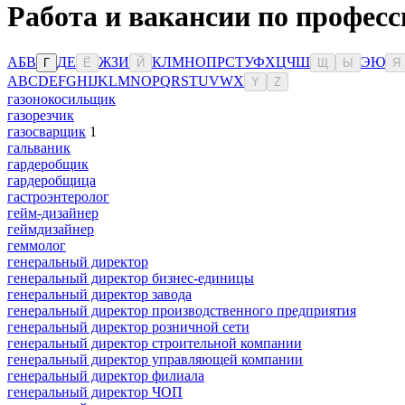
Работа и вакансии по профес
А
Б
В
Д
Е
Ж
З
И
К
Л
М
Н
О
П
Р
С
Т
У
Ф
Х
Ц
Ч
Ш
Э
Ю
Г
Ё
Й
Щ
Ы
Я
A
B
C
D
E
F
G
H
I
J
K
L
M
N
O
P
Q
R
S
T
U
V
W
X
Y
Z
газонокосильщик
газорезчик
газосварщик
1
гальваник
гардеробщик
гардеробщица
гастроэнтеролог
гейм-дизайнер
геймдизайнер
геммолог
генеральный директор
генеральный директор бизнес-единицы
генеральный директор завода
генеральный директор производственного предприятия
генеральный директор розничной сети
генеральный директор строительной компании
генеральный директор управляющей компании
генеральный директор филиала
генеральный директор ЧОП