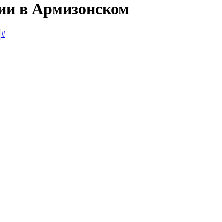
сии в Армизонском
#