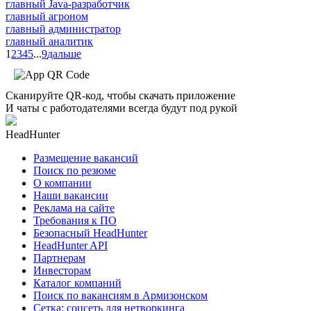
главный Java-разработчик
главный агроном
главный администратор
главный аналитик
1
2
3
4
5
...
9
дальше
Сканируйте QR-код, чтобы скачать приложение
И чаты с работодателями всегда будут под рукой
HeadHunter
Размещение вакансий
Поиск по резюме
О компании
Наши вакансии
Реклама на сайте
Требования к ПО
Безопасный HeadHunter
HeadHunter API
Партнерам
Инвесторам
Каталог компаний
Поиск по вакансиям в Армизонском
Сетка: соцсеть для нетворкинга