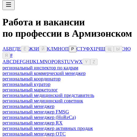
Работа и вакансии
по профессии в Армизонском
А
Б
В
Г
Д
Е
Ж
З
И
К
Л
М
Н
О
П
С
Т
У
Ф
Х
Ц
Ч
Ш
Э
Ю
Ё
Й
Р
Щ
Ы
#
Я
A
B
C
D
E
F
G
H
I
J
K
L
M
N
O
P
Q
R
S
T
U
V
W
X
Y
Z
региональный инспектор по кадрам
региональный коммерческий менеджер
региональный координатор
региональный куратор
региональный маркетолог
региональный медицинский представитель
региональный медицинский советник
региональный менеджер
региональный менеджер FMSG
региональный менеджер (HoReCa)
региональный менеджер RX
региональный менеджер активных продаж
региональный менеджер ОТС