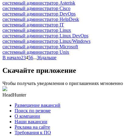
системный администратор Asterisk
системный администратор Cisco
системный администратор DevOps
системный администратор HelpDesk
системный администратор IT
системный администратор Linux
системный администратор Linux DevOps
системный администратор Linux/Windows
системный администратор Microsoft
системный администратор Unix
В начало
2
3
4
5
6
...
36
дальше
Скачайте приложение
Чтобы получать уведомления о приглашениях мгновенно
HeadHunter
Размещение вакансий
Поиск по резюме
О компании
Наши вакансии
Реклама на сайте
Требования к ПО