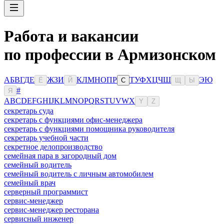
Работа и вакансии
по профессии в Армизонском
А
Б
В
Г
Д
Е
Ж
З
И
К
Л
М
Н
О
П
Р
Т
У
Ф
Х
Ц
Ч
Ш
Э
Ю
Ё
Й
С
Щ
Ы
#
Я
A
B
C
D
E
F
G
H
I
J
K
L
M
N
O
P
Q
R
S
T
U
V
W
X
Y
Z
секретарь суда
секретарь с функциями офис-менеджера
секретарь с функциями помощника руководителя
секретарь учебной части
секретное делопроизводство
семейная пара в загородный дом
семейный водитель
семейный водитель с личным автомобилем
семейный врач
серверный программист
сервис-менеджер
сервис-менеджер ресторана
сервисный инженер