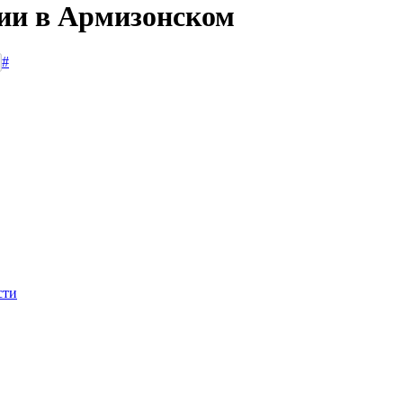
сии в Армизонском
#
сти