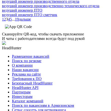
ведущий инженер производственного отдела
ведущий инженер производственно технического отдела
ведущий инженер ПТО
ведущий инженер ПТО сметчик
1
2
3
4
5
...
19
дальше
Сканируйте QR-код, чтобы скачать приложение
И чаты с работодателями всегда будут под рукой
HeadHunter
Размещение вакансий
Поиск по резюме
О компании
Наши вакансии
Реклама на сайте
Требования к ПО
Безопасный HeadHunter
HeadHunter API
Партнерам
Инвесторам
Каталог компаний
Поиск по вакансиям в Армизонском
Сетка: соцсеть для нетворкинга