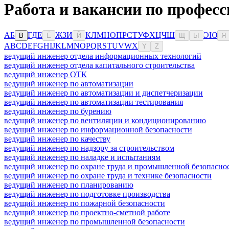
Работа и вакансии по профес
А
Б
Г
Д
Е
Ж
З
И
К
Л
М
Н
О
П
Р
С
Т
У
Ф
Х
Ц
Ч
Ш
Э
Ю
В
Ё
Й
Щ
Ы
Я
A
B
C
D
E
F
G
H
I
J
K
L
M
N
O
P
Q
R
S
T
U
V
W
X
Y
Z
ведущий инженер отдела информационных технологий
ведущий инженер отдела капитального строительства
ведущий инженер ОТК
ведущий инженер по автоматизации
ведущий инженер по автоматизации и диспетчеризации
ведущий инженер по автоматизации тестирования
ведущий инженер по бурению
ведущий инженер по вентиляции и кондиционированию
ведущий инженер по информационной безопасности
ведущий инженер по качеству
ведущий инженер по надзору за строительством
ведущий инженер по наладке и испытаниям
ведущий инженер по охране труда и промышленной безопасно
ведущий инженер по охране труда и технике безопасности
ведущий инженер по планированию
ведущий инженер по подготовке производства
ведущий инженер по пожарной безопасности
ведущий инженер по проектно-сметной работе
ведущий инженер по промышленной безопасности